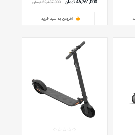
46,761,000 تومان
52,487,000 تومان
Driving Modes- Bluetooth- Lights -
Speed Up to 15KM/h
د
افزودن به سبد خرید