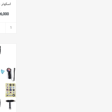
E
,826,000