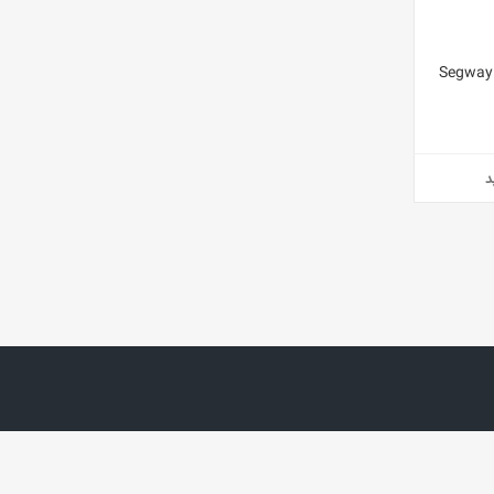
دل Segway Ninebot
د