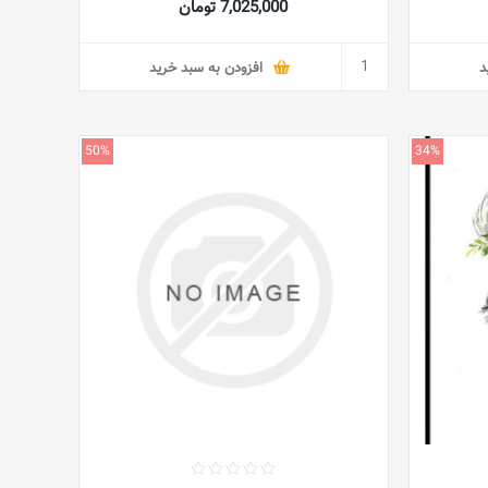
7,025,000 تومان
د
افزودن به سبد خرید
50%
34%