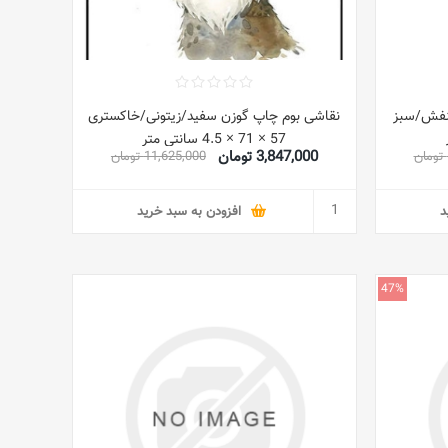
نفش/سبز
نقاشی بوم چاپ گوزن سفید/زیتونی/خاکستری
57 × 71 × 4.5 سانتی متر
3,847,000 تومان
11,625,000 تومان
د
افزودن به سبد خرید
47%