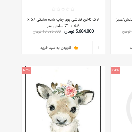
نفش/سبز
لاک ناخن نقاشی بوم چاپ شده مشکی 57 x
71 x 4.5 سانتی متر
5,684,000 تومان
10,535,000 تومان
د
افزودن به سبد خرید
67%
64%