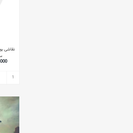
نقاشی بو
سبز 57 5
90,000