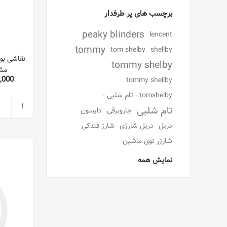
برچسب های پر طرفدار
peaky blinders
lencent
tommy
tom shelby
shellby
نقاشی بو
tommy shelby
مشکی 57 4.5
093,000
tommy shellby
tomshelby - تام شلبی -
تام شلبی
جاروبرقی
دایسون
دریل
دریل شارژی
شارژ فندکی
شارژر توی ماشین
نمایش همه