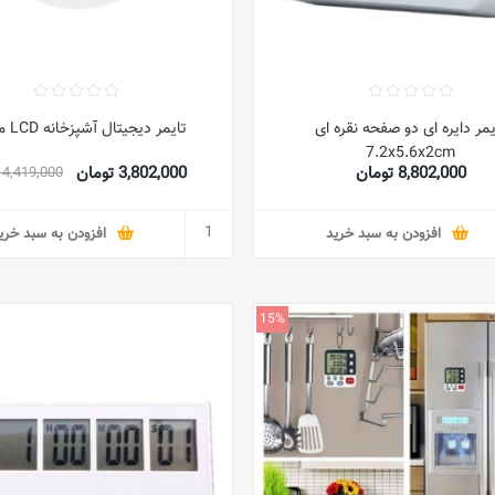
یمر دایره ای دو صفحه نقره ای
تایمر دیجیتال آشپزخانه LCD مشکی
7.2x5.6x2cm
8,802,000 تومان
3,802,000 تومان
4,419,000 تومان
افزودن به سبد خرید
افزودن به سبد خری
15%