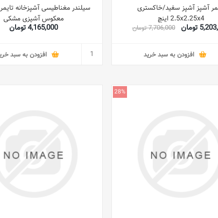
مر آشپز آشپز سفید/خاکستری
سیلندر مغناطیسی آشپزخانه تایم
2.5x2.25x4 اینچ
معکوس آشپزی مشکی
5,2 تومان
4,165,000 تومان
7,706,000 تومان
افزودن به سبد خرید
افزودن به سبد خری
28%