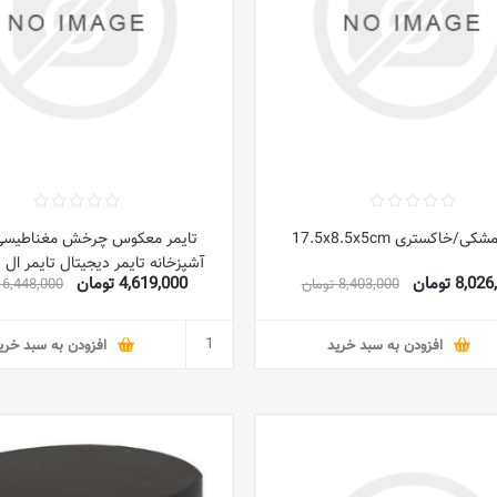
کی/خاکستری 17.5x8.5x5cm
تایمر معکوس چرخش مغناطیسی 
آشپزخانه تایمر دیجیتال تایمر ال
8,0 تومان
4,619,000 تومان
8,403,000 تومان
6,448,000 تومان
کمک کننده زمان بندی خوب برای س
خانه و محل کار مشکی
سانتی متر
افزودن به سبد خرید
افزودن به سبد خری