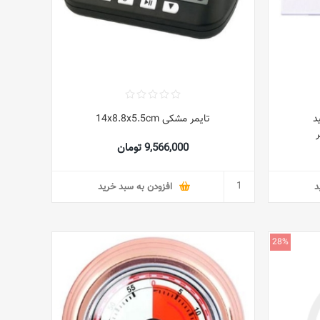
د
تایمر مشکی 14x8.8x5.5cm
9,566,000 تومان
د
افزودن به سبد خرید
28%