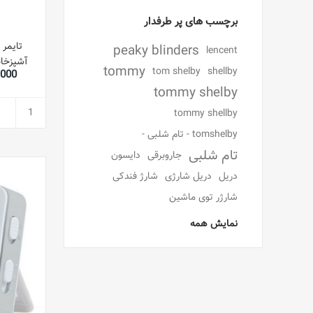
برچسب های پر طرفدار
تایمر
peaky blinders
lencent
آشپزخان
tommy
tom shelby
shellby
19,000
کمک کنند
tommy shelby
tommy shellby
tomshelby - تام شلبی -
تام شلبی
جاروبرقی
دایسون
دریل
دریل شارژی
شارژ فندکی
شارژر توی ماشین
نمایش همه