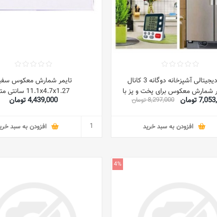
تایمر دیجیتالی آشپزخانه دوگانه 3 کانال
تایمر شمارش معکوس سفی
ر شمارش معکوس برای پخت و پز با
11.1x4.7x1.27 سانتی متر
7,0 تومان
4,439,000 تومان
8,297,000 تومان
صفحه نمایش LCD بزرگ هشدار صدا با
تنظیم صدا با پایه مغناطیسی پشتی.
افزودن به سبد خرید
افزودن به سبد خری
4%