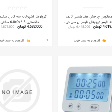
 معکوس چرخش مغناطیسی تایمر
کرونومتر آشپزخانه سه کانال سفی
ه تایمر دیجیتال تایمر ال سی دی،
خاکستری 6.8x9x6.5 سانتی متر
4,6 تومان
4,632,000 تومان
6,448,000 تومان
4,876,000 تومان
ه زمان بندی خوب برای سناریوهای
خانه و محل کار مشکی 7.80x7.80x2.75
سانتی متر
افزودن به سبد خرید
افزودن به سبد خری