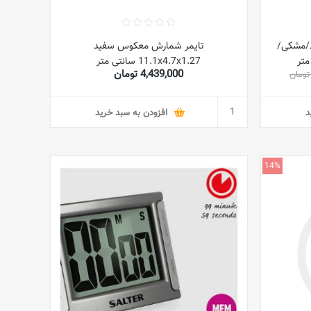
د/مشکی/
تایمر شمارش معکوس سفید
11.1x4.7x1.27 سانتی متر
4,439,000 تومان
د
افزودن به سبد خرید
14%