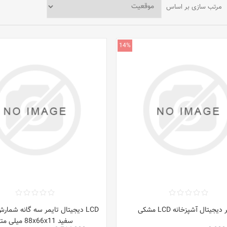
مرتب سازی بر اساس
14%
دیجیتال آشپزخانه LCD مشکی
LCD دیجیتال تایمر سه گانه شم
سفید 88x66x11 میلی متر