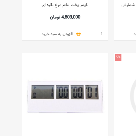
ر شمارش
تایمر پخت تخم مرغ نقره ای
4,803,000 تومان
د
افزودن به سبد خرید
5%