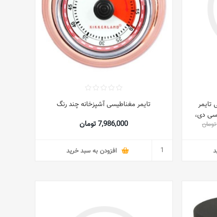
تایمر
تایمر مغناطیسی آشپزخانه چند رنگ
 سی دی،
7,986,000 تومان
ناریوهای
 7.80x7.80x2.75
د
افزودن به سبد خرید