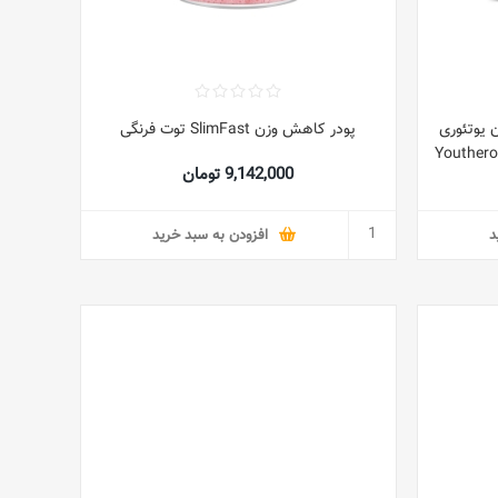
 یوتئوری
پودر کاهش وزن SlimFast توت فرنگی
Youtheror
9,142,000 تومان
د
افزودن به سبد خرید