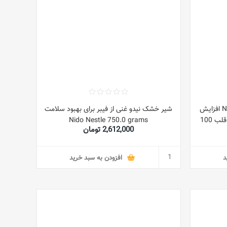
مکمل NOW Foods Dmg (125mg) افزایش
شیر خشک نیدو غنی از فیبر برای بهبود سلامت
انرژی، بهبود عملکرد مغز و سلامت قلب 100
Nido Nestle 750.0 grams
2,612,000 تومان
د
افزودن به سبد خرید