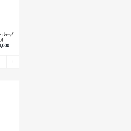
کپسول تق
آلمان in
,941,000