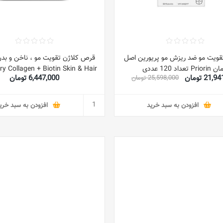
ویت مو ضد ریزش مو پریورین اصل
قرص کلاژن تقویت مو ، ناخن و بدن
Prior تعداد 120 عددی
y Collagen + Biotin Skin & Hair
21 تومان
6,447,000 تومان
25,598,000 تومان
& Nail
افزودن به سبد خرید
افزودن به سبد خری