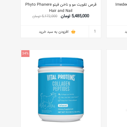
 ایمدین 60 عددی Imedeen
قرص تقویت مو و ناخن فیتو Phyto Phanere
Hair and Nail
5,485,000 تومان
5,172,000 تومان
د
افزودن به سبد خرید
34%