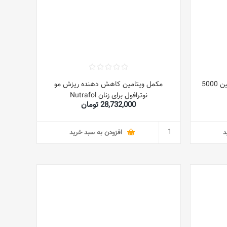
مکمل رشد مو HairOmega با بیوتین 5000
مکمل ویتامین کاهش دهنده ریزش مو
نوترافول برای زنان Nutrafol
28,732,000 تومان
د
افزودن به سبد خرید