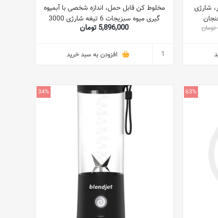
، شارژی
مخلوط کن قابل حمل، اندازه شخصی با آبمیوه
گیری میوه سبزیجات 6 تیغه شارژی 3000
5,896,000 تومان
میلی آمپر ساعتی، برای شیک و اسموتی مینی
مخلوط کن قابل حمل جام دانشجویی برای
آشپزخانه ورزشی مسافرتی در منزل (سفید)
د
افزودن به سبد خرید
34%
63%