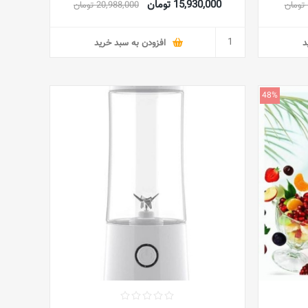
15,930,000 تومان
20,988,000 تومان
BPA - عسل
د
افزودن به سبد خرید
48%