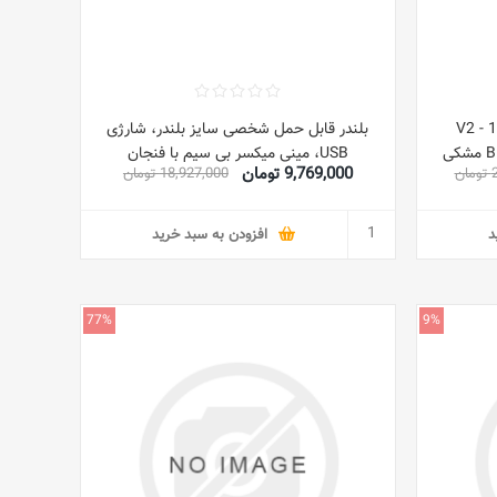
V2 - 16Oz
بلندر قابل حمل شخصی سایز بلندر، شارژی
ی
USB، مینی میکسر بی سیم با فنجان
9,769,000 تومان
ن
18,927,000 تومان
د
افزودن به سبد خرید
77%
9%