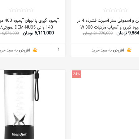
مخلوط کن و اسموتی ساز اسپرت فشرده 4 در
آبمیوه گیر
1 با آبمیوه گیری و آسیاب مرکبات 300 W
140 واتی DEM-NU05 صورتی/روشن
9, تومان
6,111,000 تومان
21,770,000 تومان
16,576,000 تومان
SBX300BC مشکی/ شفاف
افزودن به سبد خرید
افزودن به سبد خری
24%