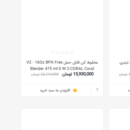
مل 380 میلی لیتری
مخلوط کن قابل حمل V2 - 16Oz BPA Free
Blender 475 ml 0 W 2-CORAL Coral
15,930,000 تومان
ن
26,214,000 تومان
د
افزودن به سبد خرید