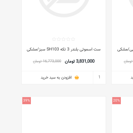
ست اسموتی بلندر 3 تکه SH103 سبز/مشکی
3,831,000 تومان
16,773,000 تومان
د
افزودن به سبد خرید
39%
20%