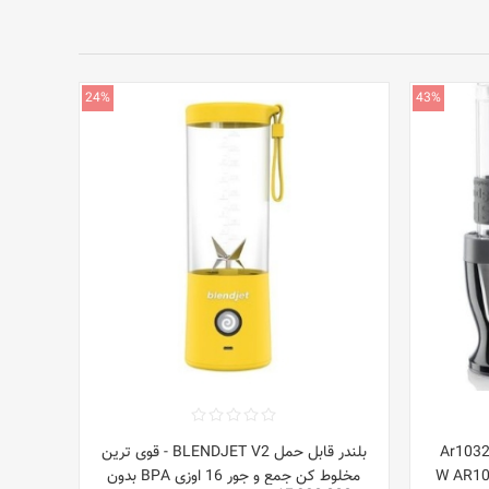
24%
43%
Ar1032
بلندر قابل حمل BLENDJET V2 - قوی ترین
یلوگرمی 300 W AR1032-b
مخلوط کن جمع و جور 16 اوزی BPA بدون