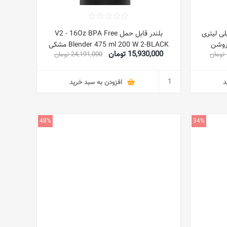
ی با لیوان آبمیوه 400 میلی لیتری
بلندر قابل حمل V2 - 16Oz BPA Free
Blender 475 ml 200 W 2-BLACK مشکی
15,930,000 تومان
24,191,000 تومان
د
افزودن به سبد خرید
48%
34%