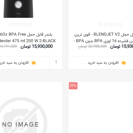
بلندر قابل حمل BLENDJET V2 - قوی ترین
بلندر قابل حمل  BPA Free
مخلوط کن فشرده 16 اوزی BPA بدون BPA -
Blender 475 ml 200 W 2-BLACK مشک
15 تومان
15,930,000 تومان
20,988,000 تومان
24,191,000 توما
سفید
افزودن به سبد خرید
افزودن به سبد خری
39%