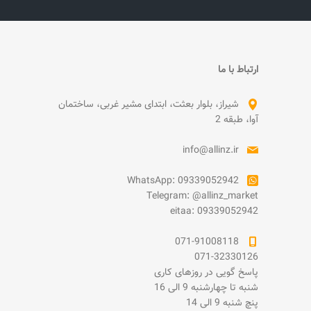
ارتباط با ما
شیراز، بلوار بعثت، ابتدای مشیر غربی، ساختمان
آوا، طبقه 2
info@allinz.ir
WhatsApp: 09339052942
Telegram: @allinz_market
eitaa: 09339052942
071-91008118
071-32330126
پاسخ گویی در روزهای کاری
شنبه تا چهارشنبه 9 الی 16
پنچ شنبه 9 الی 14