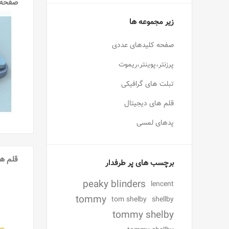
صفحه 
زیر مجموعه ها
صفحه کلیدهای عددی
پرزنتر،پوینتر،ریموت
تبلت های گرافیکی
قلم های دیجیتال
پدهای لمسی
قلم ها
برچسب های پر طرفدار
peaky blinders
lencent
tommy
tom shelby
shellby
tommy shelby