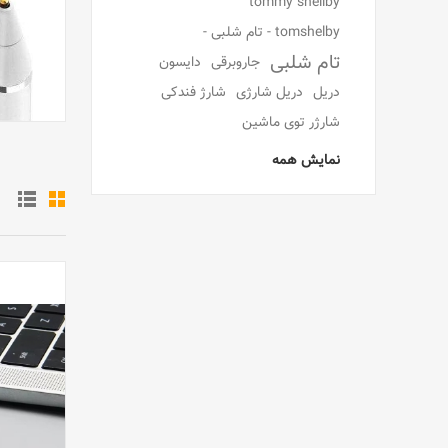
tommy shellby
tomshelby - تام شلبی -
تام شلبی
جاروبرقی
دایسون
دریل
دریل شارژی
شارژ فندکی
شارژر توی ماشین
نمایش همه