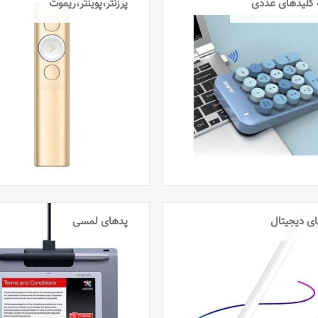
کلیدهای عددی
پرزنتر،پوینتر،ریموت
ی دیجیتال
پدهای لمسی