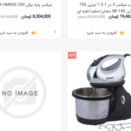
آسیاب میکسر 3 در 1 1.5 لیتری 750
میکسر پایه برقی 250 W HM430 سفید
سفید/نقره ای
19 تومان
8,304,000 تومان
22,232,000 تومان
15,160,000 تومان
افزودن به سبد خرید
افزودن به سبد خری
43%