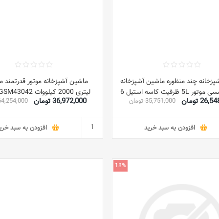
پزخانه چند منظوره ماشین آشپزخانه
قدرتمند مسی موتور 5L ظرفیت کاسه استیل 6
لیتری 2000 کیلووات GSM43042 نقره ای
26 تومان
36,972,000 تومان
35,751,000 تومان
64,254,000 توما
یکس سرعت کنترل کاسه نشانگر
قدرت LED با دسته 6 سرعت با پالس 5 لیتر 0
قره ای/مشکی
افزودن به سبد خرید
افزودن به سبد خری
18%