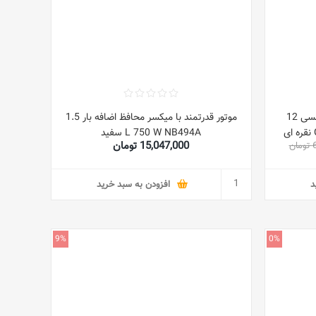
ماشین آشپزخانه موتور قدرتمند مسی 12
موتور قدرتمند با میکسر محافظ اضافه بار 1.5
L 750 W NB494A سفید
15,047,000 تومان
ن
د
افزودن به سبد خرید
9%
0%