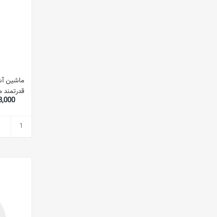
ماشین آش
,548,000
سطح م
وات GSM43046 ن