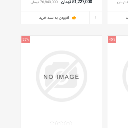
51,227,000 تومان
ن
76,840,000 تومان
د
افزودن به سبد خرید
55%
45%