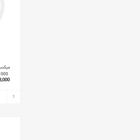
1000 واتی SM-9090 نقره ا
,388,000