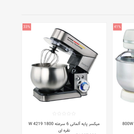
33%
41%
کنترل 800W 800 W
میکسر پایه آلمانی 6 سرعته 1800 W 4219
نقره ای