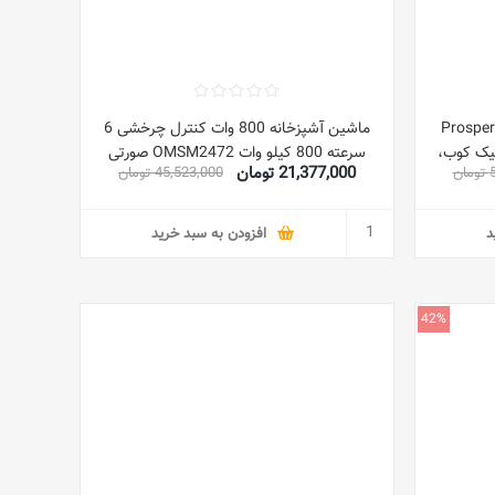
کسر آشپزخانه کنوود Prospero+
ماشین آشپزخانه 800 وات کنترل چرخشی 6
 کیک کوب،
سرعته 800 کیلو وات OMSM2472 صورتی
21,377,000 تومان
ن
45,523,000 تومان
همزن، قلاب خمیر، مخلوط کن 1000 W
د
افزودن به سبد خرید
42%