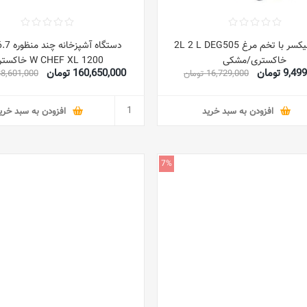
استند میکسر با تخم مرغ 2L 2 L DEG505
خاکستری/مشکی
1200 W CHEF XL خاکستری
9, تومان
160,650,000 تومان
16,729,000 تومان
188,601,000 تو
افزودن به سبد خرید
افزودن به سبد خری
7%