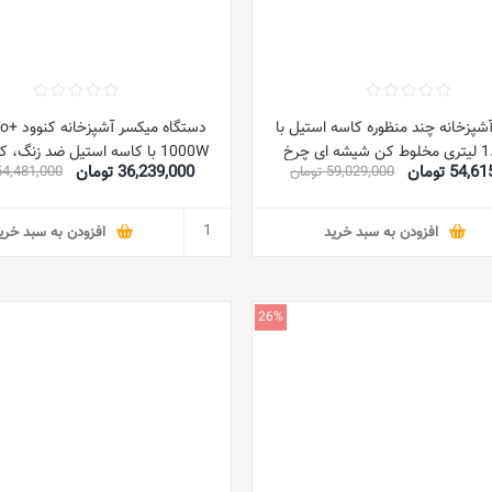
شپزخانه چند منظوره کاسه استیل با
دستگاه می
درب 1.5 لیتری مخلوط کن شیشه ای چرخ
1000W با کاسه استیل ضد زنگ،
54 تومان
36,239,000 تومان
59,029,000 تومان
54,481,000 توما
گوشت 6 سرعته کنترل میکسر برقی آشپزخانه
با قلاب خمیر همزن 10 لیتری 2000 وات
KHC29.B0WH نقره ای/مشکی
GSM43044 نقره ای
افزودن به سبد خرید
افزودن به سبد خری
26%