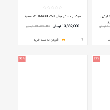
دستگاه آشپزخانه چند منظوره 6.7 لیتری
میکسر دستی برقی 250 W HM430 سفید
13,332,000 تومان
مان
13,789,000 تومان
د
افزودن به سبد خرید
53%
33%