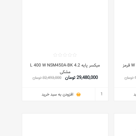
میکسر پایه 4.2 L 400 W NSM450A-BK
مشکی
29,480,000 تومان
ن
32,493,000 تومان
د
افزودن به سبد خرید