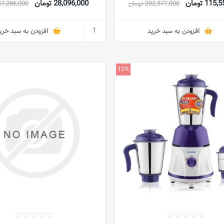
11 تومان
28,096,000 تومان
202,577,000 تومان
47,286,000 توما
قلاب خمیر، مخلوط کن 6.7 لیتری 1200 وات
KVL4110S خاکستری
افزودن به سبد خرید
افزودن به سبد خری
12%