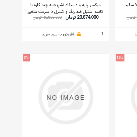
میکسر پایه و دستگاه آشپزخانه چند کاره با
کاسه استیل ضد زنگ و کنترل 6 سرعت متغیر
20,874,000 تومان
46,853,000 تومان
4 لیتری 1000 وات SM1000-B5 سفید/نقره
ای
د
افزودن به سبد خرید
3%
15%