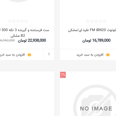
FM iB نقره ای/مشکی
ست فرستنده و گ
B2 مشکی
16,789,000 تومان
22,938,000 تومان
56,962,000 توما
افزودن به سبد خرید
افزودن به سبد خری
7%