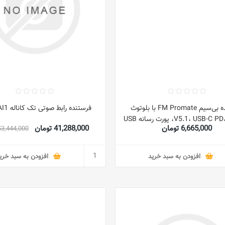
فرستنده بی‌سیم FM Promate با بلوتوث
فرستنده رابط صوتی تک کاناله AI1 مشکی
V5.1، USB-C PD، QC 3.0، پورت رسانه USB
6,665,000 تومان
41,288,000 تومان
53,444,000 توما
کروفن، PowerTune-38W
افزودن به سبد خرید
افزودن به سبد خری