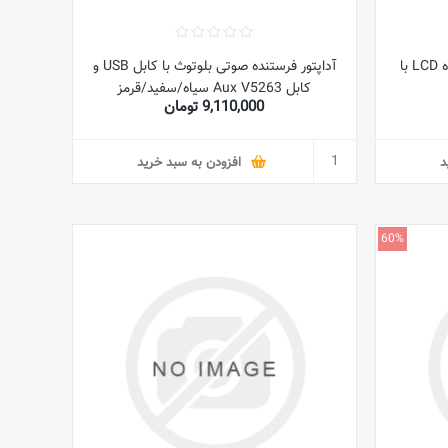
دکمه قفل گیرنده رادیویی چند بانده LCD با
آداپتور فرستنده صوتی بلوتوث با کابل USB و
کابل Aux V5263 سیاه/سفید/قرمز
9,110,000 تومان
د
افزودن به سبد خرید
60%