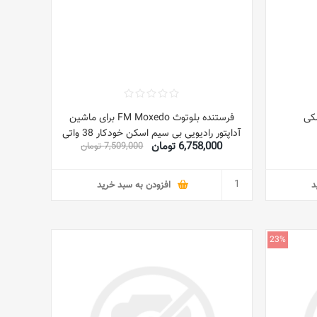
فرستنده بلوتوث FM Moxedo برای ماشین
آداپتور رادیویی بی سیم اسکن خودکار 38 واتی
6,758,000 تومان
7,509,000 تومان
با USB QC3.0+Type-C PD 20W پورت AUX
از تماس های هندزفری پشتیبانی می کند
د
افزودن به سبد خرید
23%