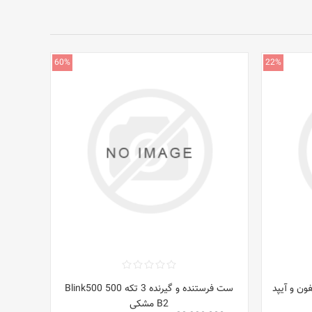
60%
22%
ون و آیپد
ست فرستنده و گیرنده 3 تکه Blink500 500
B2 مشکی