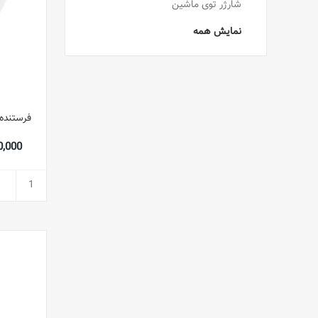
شارژر توی ماشین
نمایش همه
فرستنده FM دستی FT11 V5026_P م
,980,000