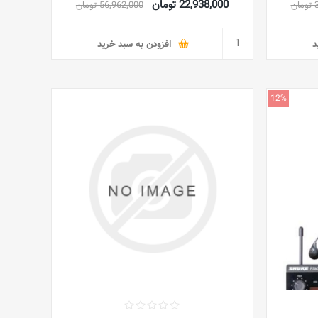
22,938,000 تومان
ن
56,962,000 تومان
د
افزودن به سبد خرید
12%