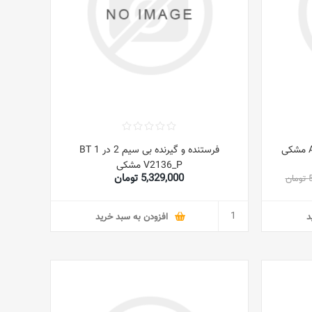
فرستنده و گیرنده بی سیم 2 در 1 BT
V2136_P مشکی
5,329,000 تومان
ن
د
افزودن به سبد خرید