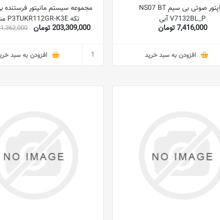
آداپتور صوتی بی سیم NS07 BT
V7132BL_P آبی
تکه P3TUKR112GR-K3E مشکی
7,416,000 تومان
203,309,000 تومان
231,362,000 تو
افزودن به سبد خرید
افزودن به سبد خری