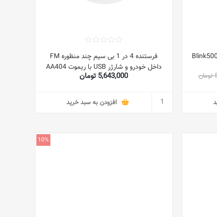
یرنده 3 تکه Blink500 500
فرستنده 4 در 1 بی سیم چند منظوره FM
داخل خودرو و شارژر USB با ریموت AA404
5,643,000 تومان
ن
مشکی
د
افزودن به سبد خرید
10%