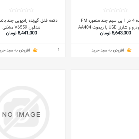
فرستنده 4 در 1 بی سیم چند منظوره FM
داخل خودرو و شارژر USB با ریموت AA404
هدفون V6559 مشکی
5,643,000 تومان
8,441,000 تومان
مشکی
افزودن به سبد خرید
افزودن به سبد خری