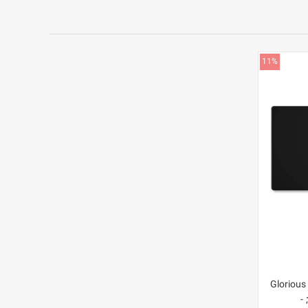
11%
Gloriou