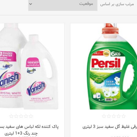
مرتب سازی بر اساس
قی غلیظ گل سفید سبز 3 لیتری
چند رنگ 3+1 لیتری