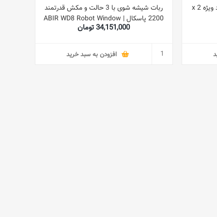
بسته 2 عددی پودر شوینده پیشنهاد ویژه 2 x
ربات شیشه شوی با 3 حالت و مکش قدرتمند
2200 پاسکال | ABIR WD8 Robot Window
34,151,000 تومان
Vacuum Cleaner,Dual Water
Spray,Laser Sensor
د
افزودن به سبد خرید