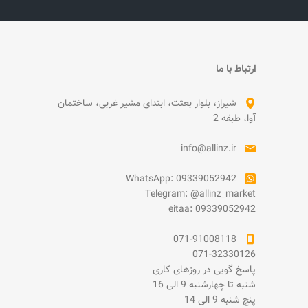
ارتباط با ما
شیراز، بلوار بعثت، ابتدای مشیر غربی، ساختمان
آوا، طبقه 2
info@allinz.ir
WhatsApp: 09339052942
Telegram: @allinz_market
eitaa: 09339052942
071-91008118
071-32330126
پاسخ گویی در روزهای کاری
شنبه تا چهارشنبه 9 الی 16
پنچ شنبه 9 الی 14