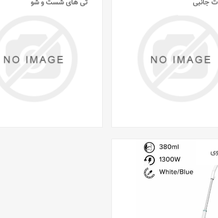
ت جانبی
تی های شست و شو
وی