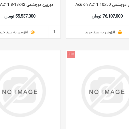
می Aculon A211 10x50
دوربین دوچشمی Aculon A211 8-18x42
76,107,000 تومان
55,537,000 تومان
افزودن به سبد خرید
افزودن به سبد خری
80%