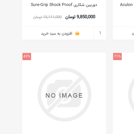
دوربین شکاری Sure-Grip Shock Proof
9,850,000 تومان
15,111,000 تومان
د
افزودن به سبد خرید
43%
71%