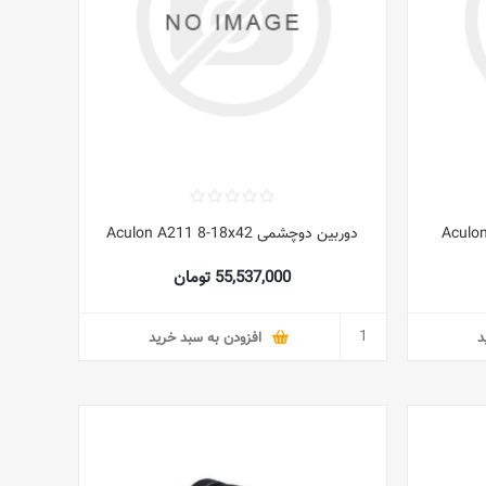
دوربین دوچشمی Aculon A211 8-18x42
55,537,000 تومان
د
افزودن به سبد خرید