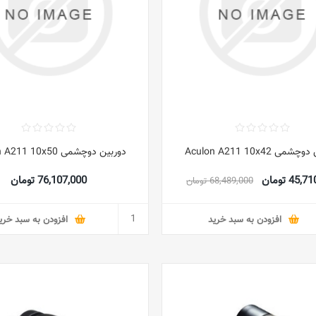
می Aculon A211 10x42
دوربین دوچشمی Aculon A211 10x50
45 تومان
76,107,000 تومان
68,489,000 تومان
افزودن به سبد خرید
افزودن به سبد خری