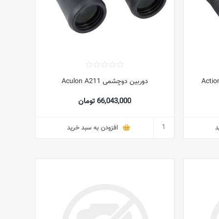
Action Ext
دوربین دوچشمی Aculon A211
66,043,000 تومان
د
افزودن به سبد خرید