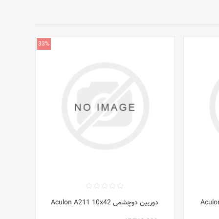
33%
دوربین دوچشمی Aculon A211 10x42