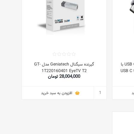
کابل شارژ INIU مدل USB C به USB C با
گیرنده سیگنال Geniatech مدل GT-
USB C to U,
1T220160401 EyeTV T2
28,004,000 تومان
INIU
د
افزودن به سبد خرید