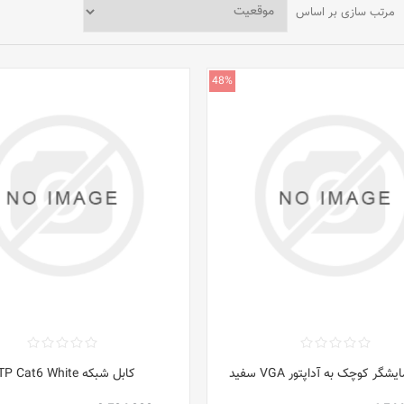
مرتب سازی بر اساس
48%
شگر کوچک به آداپتور VGA سفید
کابل شبکه UTP Cat6 White