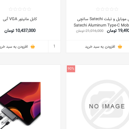
تبدیل موبایل و تبلت Satechi ساتچی
کابل مانیتور VGA آبی
Satechi Aluminum Type-C Mobi
19 تومان
10,437,000 تومان
21,016,000 تومان
Hub Adapter with USB-C PD Ch
4K HDMI, USB 3.0 & 3.5mm He
Jack – Compatible with iPad 
افزودن به سبد خرید
افزودن به سبد خری
Gen, 2020/ 2018 iPad Pro (Spa
90%