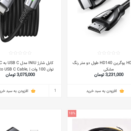
کابل HDMI یوگرین HD140 طول دو متر رنگ
مشکی
توان 100 وات | SB C Cable
3,231,000 تومان
3,075,000 تومان
 100W PD 5A Fast Charging
افزودن به سبد خرید
افزودن به سبد خری
18%