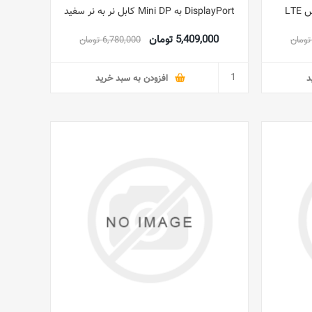
بسته 2 عدد کابل نر به زن از جنس LTE
DisplayPort به Mini DP کابل نر به نر سفید
5,409,000 تومان
6,780,000 تومان
د
افزودن به سبد خرید