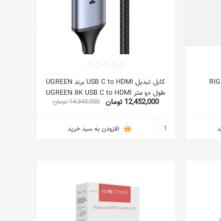
RI
کابل تبدیل USB C to HDMI برند UGREEN
طول دو متر UGREEN 8K USB C to HDMI
12,452,000 تومان
14,343,000 تومان
Cable
2M,8K@60Hz,4K@240Hz/144Hz,HDMI
2.1 Type C Thunderbolt 3 Adapter
د
افزودن به سبد خرید