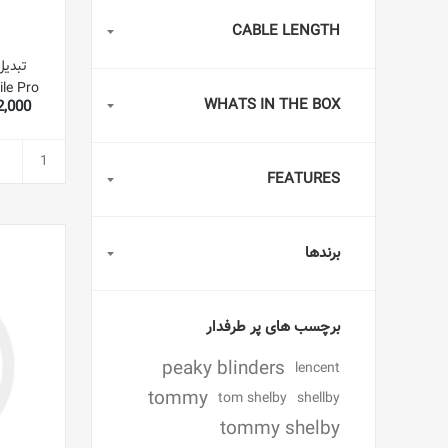
CABLE LENGTH
le Pro
WHATS IN THE BOX
,492,000
arging,
adphone
Mini 6
ce Gray)
FEATURES
برندها
برچسب های پر طرفدار
peaky blinders
lencent
tommy
tom shelby
shellby
tommy shelby