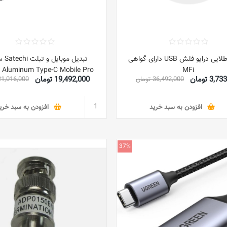
کانکتور طلایی درایو فلش USB دارای گواهی
تبدیل م
i Aluminum Type-C Mobile Pro
MFi
3, تومان
19,492,000 تومان
36,492,000 تومان
21,016,000 توما
pter with USB-C PD Charging,
, USB 3.0 & 3.5mm Headphone
 Compatible with iPad Mini 6
افزودن به سبد خرید
افزودن به سبد خری
0/ 2018 iPad Pro (Space Gray)
37%