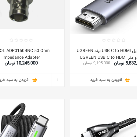
کابل تبدیل USB C to HDMI برند UGREEN
GOL ADP0150BNC 50 Ohm
طول دو متر UGREEN USB C to HDMI
Impedance Adapter
5,8 تومان
10,245,000 تومان
9,195,000 تومان
Cable 2M,USB 3.1 Type C Thund
to HDMI 4K 60Hz UHD Adap
Aluminum Shell Converter Com
افزودن به سبد خرید
افزودن به سبد خری
with MacBook Pro M2/2022,G
S22/S22+,ChromeBook Pixels
13,Huawei P50