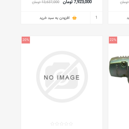
7,923,000 تومان
13,637,000 تومان
د
افزودن به سبد خرید
20%
22%