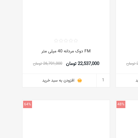
FM دوک مردانه 40 میلی متر
22,537,000 تومان
ن
26,701,000 تومان
د
افزودن به سبد خرید
64%
48%