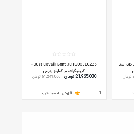
مردانه ضد
Just Cavalli Gent JC1G063L0225 -
کرونوگراف نر کوارتز چرمی
21,965,000 تومان
ن
61,241,000 تومان
د
افزودن به سبد خرید