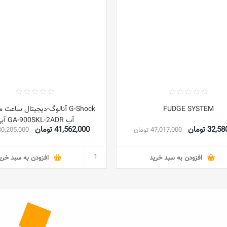
FUDGE SYSTEM
G-Shock آنالوگ-دیجیتال ساعت 
آب GA-900SKL-2ADR آبی
32 تومان
41,562,000 تومان
47,017,000 تومان
80,205,000 توما
افزودن به سبد خرید
افزودن به سبد خری