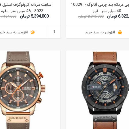
ساعت مچی مردانه بند چرمی آنالوگ 10029I -
ساعت مردانه کرونوگراف استیل 
40 میلی متر - آبی
8023 - 46 میلی متر - نقره ای
6,3 تومان
5,394,000 تومان
8,345,000 تومان
7,164,000 تومان
افزودن به سبد خرید
افزودن به سبد خری