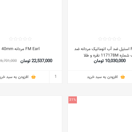
FITRON استیل ضد آب اتوماتیک مردانه ضد
FM Earl مردانه 40mm
ره 117178M نقره و طلا
10,030,000 تومان
22,537,000 تومان
26,701,000 توما
افزودن به سبد خرید
افزودن به سبد خری
31%