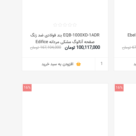
Ebe
EQB-1000XD-1ADR بند فولادی ضد زنگ
صفحه آنالوگ مشکی مردانه Edifice
100,117,000 تومان
مان
167,104,000 تومان
د
افزودن به سبد خرید
16%
16%