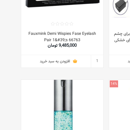
Ask, Usb S گرم برای چشم
Fauxmink Demi Wispies Fase Eyelash
رای خشکی
Pair 1&#39;s 66763
9,485,000 تومان
(سیاه)
د
افزودن به سبد خرید
14%