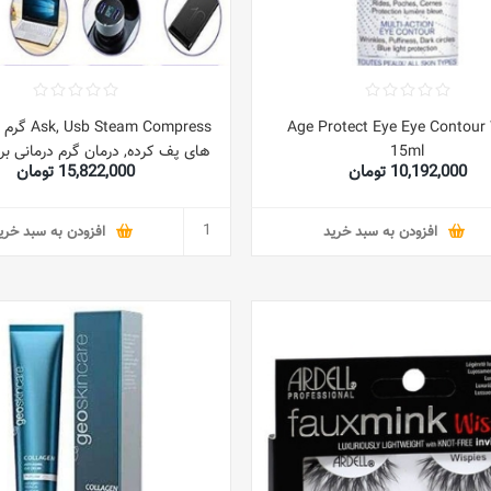
Age Protect Eye Eye Contour
team Compress
15ml
های پف کرده, درمان گرم درمانی ب
10,192,000 تومان
15,822,000 تومان
چشم, شالازیون, بلفاریت, گل مژه 
افزودن به سبد خرید
افزودن به سبد خری