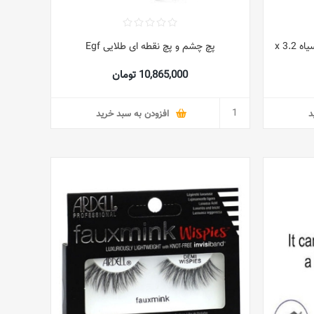
پچ چشم هیدروژل 60 تکه مروارید سیاه 3.2 x
پچ چشم و پچ نقطه ای طلایی Egf
10,865,000 تومان
د
افزودن به سبد خرید