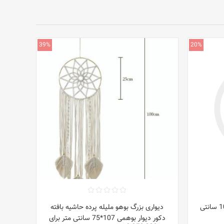
39%
20%
قیمت برگردان دیوار مشکی 100x50 سانتی
دیواری بزرگ بوهو ملیله پرده حاشیه بافته
دکور دیوار بوهمی 107*75 سانتی متر برای