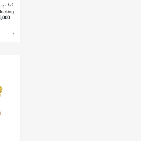
locking
,990,000
 for Men