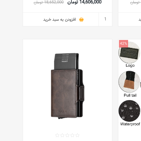
14,606,000 تومان
18,652,000 تومان
wallet with RFID protection (Black)
bifol
د
افزودن به سبد خرید
42%