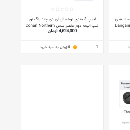
LE چند رنگ سه بعدی
لامپ 3 بعدی توهم ال ای دی چند رنگ نور
Danganronpa 
شب انیمه دوم عنصر سس Conan Northern
4,624,000 تومان
Nagito K
Sauce Guilty Crown ناروتو هدیه برای پسر
Friends بازی دکور میز اتاق خواب 16 رنگ با
بچه ها چراغ رومیزی دکور اتاق کودک
ChristmasKazami
د
افزودن به سبد خرید