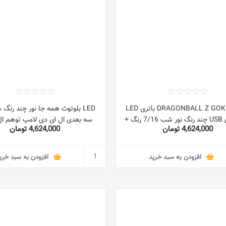
DRAGONBALL Z GOKU BALL باتری LED
LED بلوتوث همه جا نور چند رنگ
سه بعدی USB چند رنگ نور شب 7/16 رنگ +
سه بعدی ال ای دی لامپ توهم ال
4,624,000 تومان
4,624,000 تومان
کنترل از راه دور
مدل هواپیما چراغ های کمپینگ ق
تعطیلات LED هدایای کریسمس 
پسران و کودکان
افزودن به سبد خرید
افزودن به سبد خری