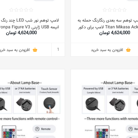
مپ توهم سه بعدی رنگارنگ حمله به
لامپ توهم نور شب D
Titan Mikasa Ackerman لامپ برای دکور
انیمه USB ژاپنی Figure V3
4,624,000 تومان
4,624,000 تومان
اتاق نور باحال هدیه تولد لامپ رومیزی شب-7
omaeda Neon Birthady Present
رنگ + ریموت لمسی
کنترل از راه دور
افزودن به سبد خرید
افزودن به سبد خری