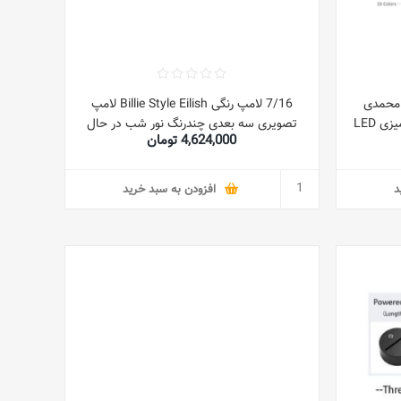
ب محمدی
7/16 لامپ رنگی Billie Style Eilish لامپ
اسلامی اکریلیک سه بعدی چراغ رومیزی LED
تصویری سه بعدی چندرنگ نور شب در حال
4,624,000 تومان
کنار تخت
تغییر با کابل USB برای هدایای تولد لامپ
دکور بنفش
د
افزودن به سبد خرید