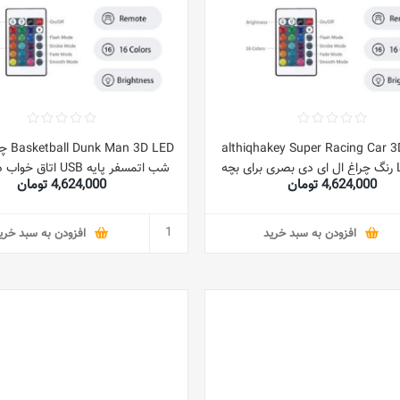
althiqhakey Super Racing Car 
 3D LED
Light 16 رنگ چراغ ال ای دی بصری برای بچه
شب اتمسفر پایه USB اتا
4,624,000 تومان
4,624,000 تومان
ها USB چراغ شب LED رومیزی لمسی برای
خواب میز خواب 7/16 ر
کودکان
تعطیلات برای کودکان
افزودن به سبد خرید
افزودن به سبد خری