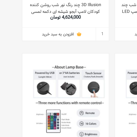
Dragon Bal چراغ شب چند
3D Illusion چند رنگ نور شب روشن کننده
رنگ سه بعدی با کنترل از راه دور لامپ LED
کودکان لامپ آبجو شیشه ای دکمه لمسی
4,624,000 تومان
تزئینی اتاق
USB Nightlight تجسم منحصر به فرد جلوه
های نورپردازی هنر مجسمه نور
د
افزودن به سبد خرید