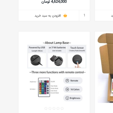
4,624,000 تومان
ک چراغ
LED برای دکور عید مبارک رمضان
د
افزودن به سبد خرید