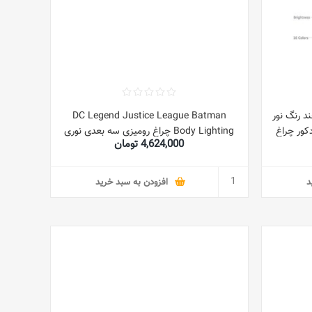
Basketball Dunk Man چند رنگ نور
DC Legend Justice League Batman
ق خواب دکور چراغ
Body Lighting چراغ رومیزی سه بعدی نوری
4,624,000 تومان
نگ تغییر هدیه
LED با کنترل از راه دور USB 7/16 تغییر رنگ
نور شب چند رنگ برای دکور اتاق کودکان
توهم خلق و خو دوست هدیه پسر هالیوود
د
افزودن به سبد خرید