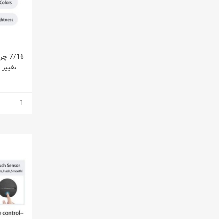
7/16
ت