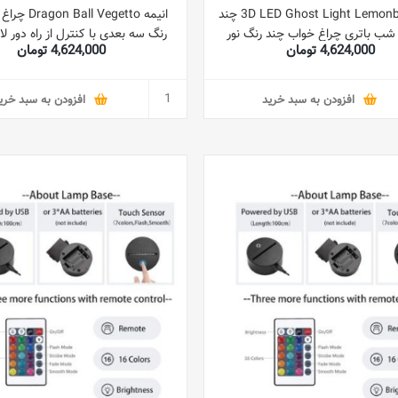
3D LED Ghost Light Lemonbest LED چند
انیمه l Vegetto
 شب باتری چراغ خواب چند رنگ نور
4,624,000 تومان
4,624,000 تومان
شب کودکانه چراغ شب چند رنگ LED نور
لمسی 16 رنگ چراغ رومیزی چراغ 
شب چند رنگ برای کودکان
خواب هدیه کودکان
افزودن به سبد خرید
افزودن به سبد خری