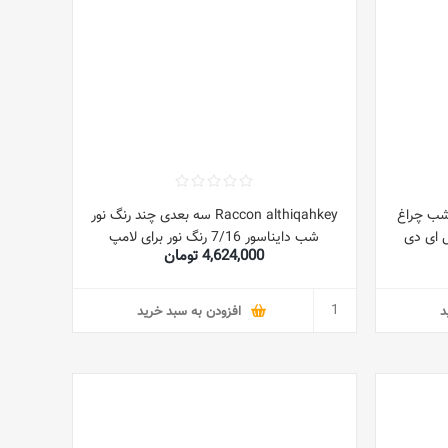
 شب چراغ
Raccon althiqahkey سه بعدی چند رنگ نور
 ای دی
شب دایناسور 7/16 رنگ نور برای لامپ
4,624,000 تومان
ابل حمل
دکوراسیون منزل تجسم شگفت انگیز توهم
و تولد برای
نوری USB Power هدیه تولد کودکان
د
افزودن به سبد خرید