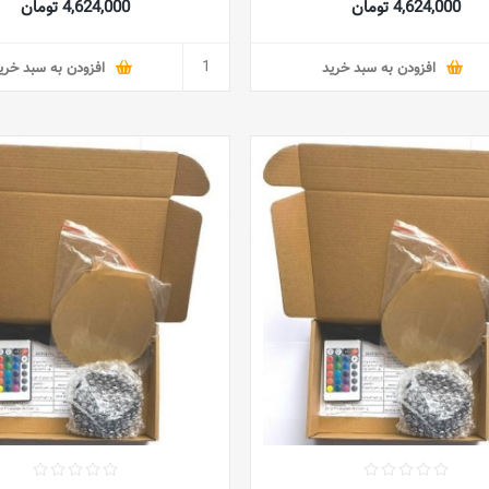
4,624,000 تومان
4,624,000 تومان
مسلمان حلال MSLC
هدیه برای پسران دکور اتاق کود
رومیزی کریسمس-لوفی
افزودن به سبد خرید
افزودن به سبد خری