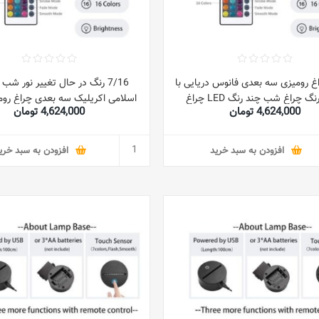
 چراغ رومیزی سه بعدی فانوس دریایی با
7/16 رنگ در حال تغییر نور ش
تغییر رنگ چراغ شب چند رنگ LED چراغ
4,624,000 تومان
4,624,000 تومان
روشنایی برای کودکان لمسی USB هدایای
چراغ خواب کودکان و نوجوانان در 
زئینی نورپردازی خواب کودک
خواب هدایای دکور
افزودن به سبد خرید
افزودن به سبد خری