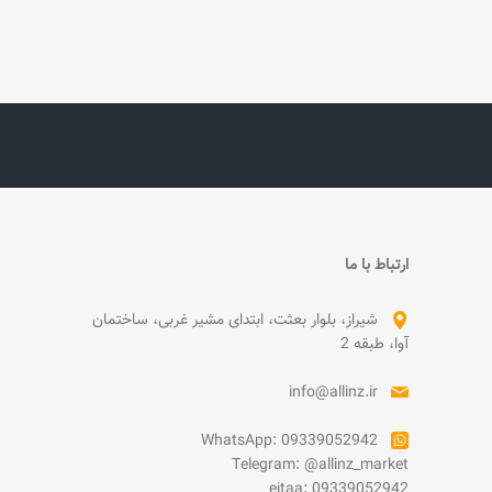
ارتباط با ما
شیراز، بلوار بعثت، ابتدای مشیر غربی، ساختمان
آوا، طبقه 2
info@allinz.ir
WhatsApp: 09339052942
Telegram: @allinz_market
eitaa: 09339052942