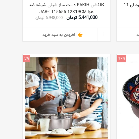
کاسه گرد روستایی شیک سفید/قهوه ای 11
کالکشن FAKIH دست ساز شرقی شیشه ضد
هوا JAR-TT15655 12X19CM
5,441,000 تومان
6,948,000 تومان
د
افزودن به سبد خرید
5%
17%