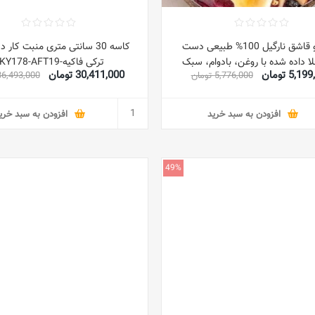
کاسه و قاشق نارگیل 100% طبیعی دست
کاسه 30 سانتی متری منبت کار
ا داده شده با روغن، بادوام، سبک
ترکی فاکیه-TKY178-AFT19
5,1 تومان
30,411,000 تومان
5,776,000 تومان
36,493,000 توما
یز کردن آسان با ماندگاری طولانی،
سب برای صبحانه، سرو، ست تزئینی
4 تایی
افزودن به سبد خرید
افزودن به سبد خری
49%