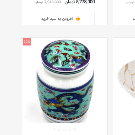
5,278,000 تومان
7,919,000 تومان
د
افزودن به سبد خرید
22%