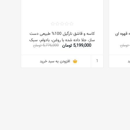
کاسه و قاشق نارگیل 100% طبیعی دست
ساز، جلا داده شده با روغن، بادوام، سبک
5,199,000 تومان
5,776,000 تومان
وزن، تمیز کردن آسان با ماندگاری طولانی،
وگان مناسب برای صبحانه، سرو، ست تزئینی
4 تایی
د
افزودن به سبد خرید