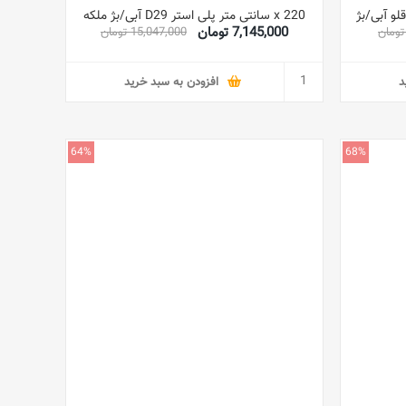
x 220 سانتی متر پلی استر D29 آبی/بژ ملکه
7,145,000 تومان
15,047,000 تومان
د
افزودن به سبد خرید
64%
68%