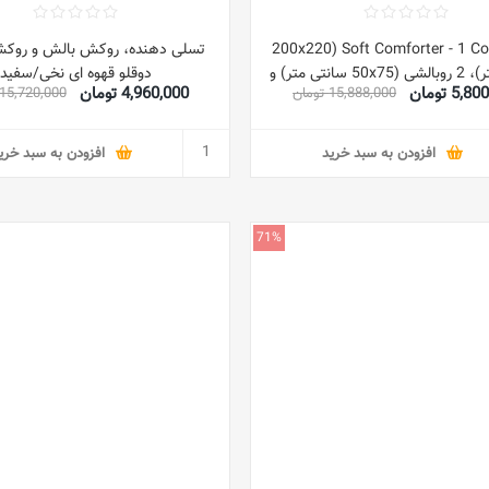
Soft Comforter - 1 Comforter (200x220
تسلی دهنده، روکش بالش و روک
سانتی متر)، 2 روبالشی (50x75 سانتی متر) و
دوقلو قهوه ای نخی/سفید
5, تومان
4,960,000 تومان
15,888,000 تومان
15,720,000 تومان
2 ست روکش کوسن (40x40 سانتی متر)
ملکه سبز پلی استر
افزودن به سبد خرید
افزودن به سبد خری
71%