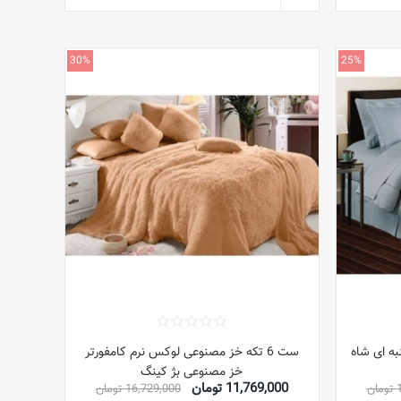
30%
25%
نبه ای شاه
ست 6 تکه خز مصنوعی لوکس نرم کامفورتر
خز مصنوعی بژ کینگ
11,769,000 تومان
ن
16,729,000 تومان