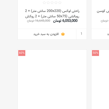
ش کوسن
راحتی لوکس (200x220 سانتی متر) + 2
روبالشی (50x75 سانتی متر) + 2 روکش
6,053,000 تومان
16,645,000 تومان
کوسن (40x40 سانتی متر) پلی استر سفید/
آبی/زرد ملکه
د
افزودن به سبد خرید
60%
50%