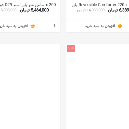
Reversible Comforter 220 x 240 cm پلی
x 200 سانتی متر پلی استر D29 دوقلو آبی/بژ
6, تومان
5,464,000 تومان
14,039,000 تومان
5,800,000 تومان
استر قرمز/بژ کینگ
افزودن به سبد خرید
افزودن به سبد خری
63%