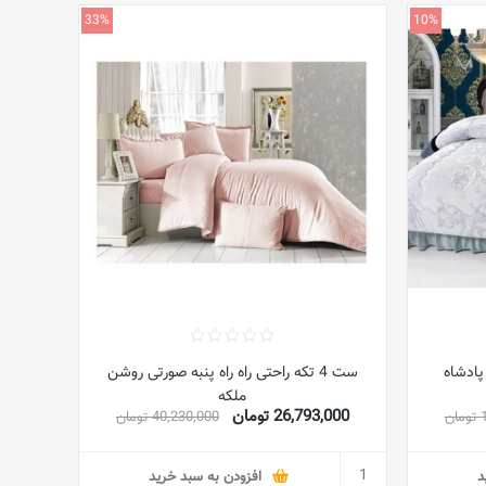
33%
10%
پادشاه
ست 4 تکه راحتی راه راه پنبه صورتی روشن
ملکه
26,793,000 تومان
ن
40,230,000 تومان
د
افزودن به سبد خرید