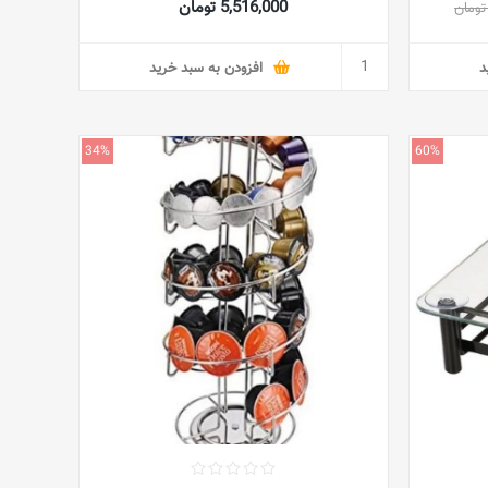
5,516,000 تومان
ی ذخیره
گنبد شیشه ای شفاف شیشه ای برای ساکولنت
ه و مواد
گیاهان آب نبات پنیر دسر
د
افزودن به سبد خرید
34%
60%