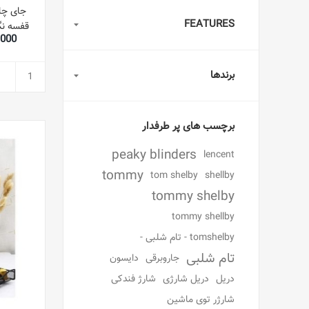
جای چا
FEATURES
قفسه نگه
45,000
برندها
برچسب های پر طرفدار
peaky blinders
lencent
tommy
tom shelby
shellby
tommy shelby
tommy shellby
tomshelby - تام شلبی -
تام شلبی
جاروبرقی
دایسون
دریل
دریل شارژی
شارژ فندکی
شارژر توی ماشین