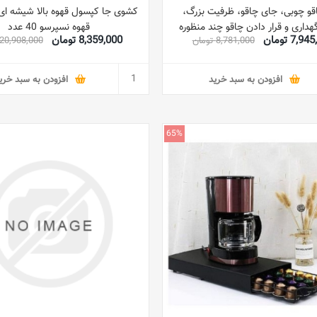
قو چوبی، جای چاقو، ظرفیت بزرگ،
کشوی جا کپسول قهوه بالا شیشه ای
داری و قرار دادن چاقو چند منظوره
قهوه نسپرسو 40 عدد
7,9 تومان
8,359,000 تومان
8,781,000 تومان
20,908,000 تومان
خانگی آشپزخانه
افزودن به سبد خرید
افزودن به سبد خری
65%