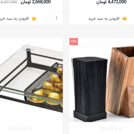
4,472,000 تومان
2,668,000 تومان
3,337,000 تومان
جا کیسه زباله | سطل دیواری | عمل
سازی زیر پیشخوان | آویز کیسه زبال
غذایی
افزودن به سبد خرید
افزودن به سبد خری
10%