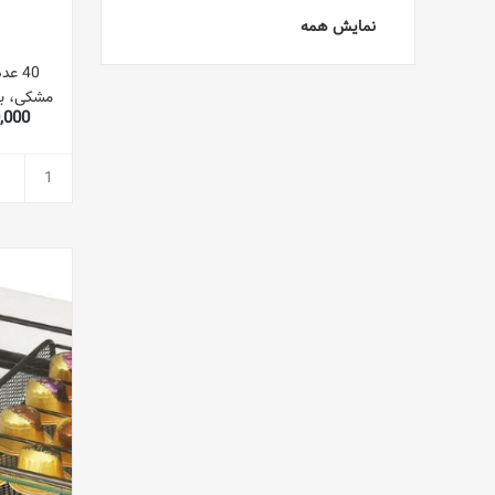
نمایش همه
40 ع
مشکی، بر
850,000