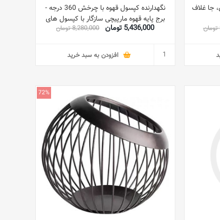
، جا غلاف
نگهدارنده کپسول قهوه با چرخش 360 درجه -
برج پایه قهوه مارپیچی سازگار با کپسول های
5,436,000 تومان
8,280,000 تومان
Nespresso/DOLCE GUSTO/K-
CUP/caffitaly - نقره ای
د
افزودن به سبد خرید
72%