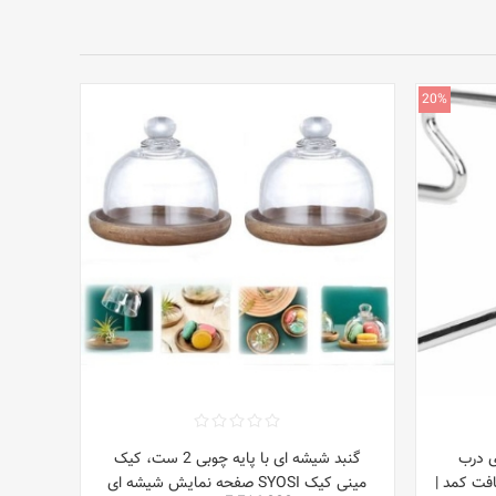
20%
زخانه Starthi روی درب
گنبد شیشه ای با پایه چوبی 2 ست، کیک
افت کمد |
مینی کیک SYOSI صفحه نمایش شیشه ای