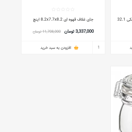
جای کپسول نسپرسو 40 عددی مشکی 32.1
جای غلاف قهوه ای 8.2x7.7x8.2 اینچ
3,337,000 تومان
11,708,000 تومان
د
افزودن به سبد خرید