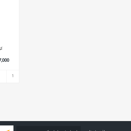
کو
,047,000