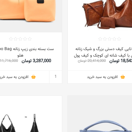
ت 3 تایی کیف دستی بزرگ و شیک زنانه
ست بسته بندی زیپ
با کیف شانه ای کوچک و کیف پول
هلو
18 تومان
3,287,000 تومان
20,414,000 تومان
11,716,000 تومان
برای دختران و خانم ها
افزودن به سبد خرید
افزودن به سبد خری