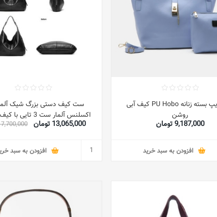
ست زیپ بسته زنانه PU Hobo کیف آبی
ست کیف دستی بزرگ شیک آلمار 
روشن
اکسلنس آلمار ست 3 تایی
9,187,000 تومان
13,065,000 تومان
17,700,000 توما
کوچک و کیف پول کیف زنانه دخترانه
افزودن به سبد خرید
افزودن به سبد خری