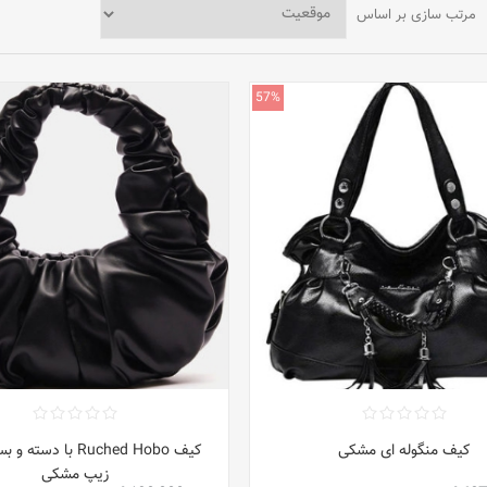
مرتب سازی بر اساس
57%
کیف منگوله ای مشکی
کیف Ruched Hobo با دس
زیپ مشکی