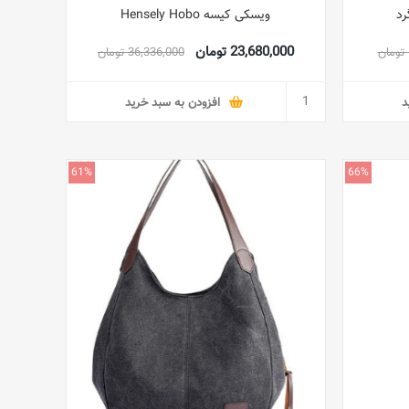
ویسکی کیسه Hensely Hobo
23,680,000 تومان
36,336,000 تومان
د
افزودن به سبد خرید
61%
66%