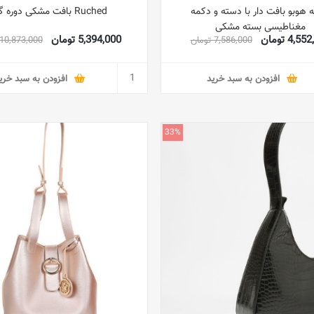
 هوبو بافت دار با دسته و دکمه
Ruched بافت مشکی دوره گرد
مغناطیسی بسته مشکی
4,5 تومان
5,394,000 تومان
7,586,000 تومان
10,873,000 تومان
افزودن به سبد خرید
افزودن به سبد خری
33%