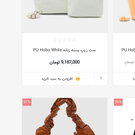
 زنانه PU Hobo Bag
ست زیپ بسته زنانه PU Hobo White
9,187,000 تومان
د
افزودن به سبد خرید
31%
26%