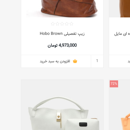
PU  کیف قهوه ای مایل
زیپ تفصیلی Hobo Brown
4,973,000 تومان
د
افزودن به سبد خرید
72%