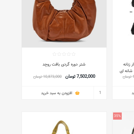
زنانه
شتر دوره گردی بافت روچد
 با کیف شانه ای
7,502,000 تومان
ن
10,873,000 تومان
 و زنانه
د
افزودن به سبد خرید
35%