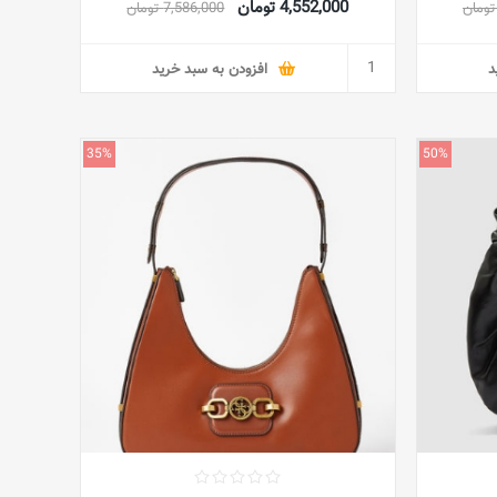
4,552,000 تومان
7,586,000 تومان
د
افزودن به سبد خرید
35%
50%