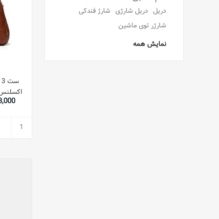
دریل
دریل شارژی
شارژ فندکی
شارژر توی ماشین
نمایش همه
س
اکسلنس 
,543,000