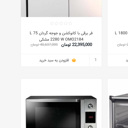
فت 42 L 1800 W EO-
فر برقی با کانوکشن و جوجه گردان 75 L
2280 W OMO2184 مشکی
22,395,000 تومان
ن
40,637,000 تومان
د
افزودن به سبد خرید