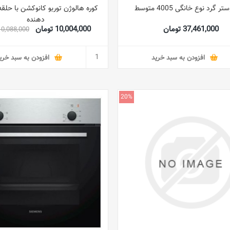
ر گرد نوع خانگی 4005 متوسط
کوره هالوژن توربو کانوکشن با حل
دهنده
37,461,000 تومان
10,004,000 تومان
10,088,000 توما
افزودن به سبد خرید
افزودن به سبد خری
20%