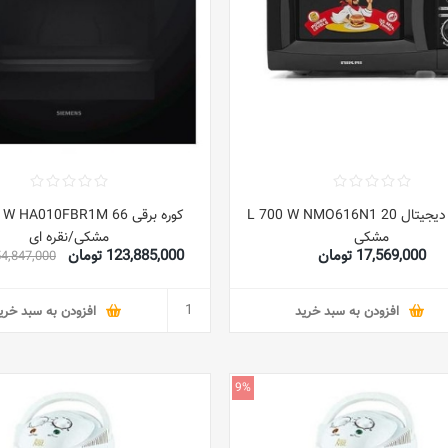
مایکروفر دیجیتال 20 L 700 W NMO616N1
کوره برقی 66 HA010FBR1M
مشکی
مشکی/نقره ای
17,569,000 تومان
123,885,000 تومان
154,847,000 تو
افزودن به سبد خرید
افزودن به سبد خری
9%