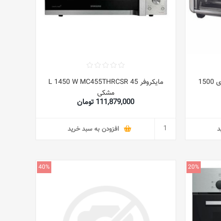
فر معمولی ایر اکسپرس 12.6 لیتری 1500
مایکروفر 45 L 1450 W MC455THRCSR
مشکی
111,879,000 تومان
د
افزودن به سبد خرید
40%
20%