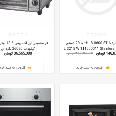
فر چندکاره HLB 8600 ST A+ با 20 دستور
کیلووات 26090 نقره ای
14 تومان
36,565,000 تومان
390,504,000 تومان
افزودن به سبد خرید
افزودن به سبد خری