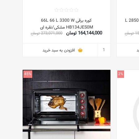
L 2850 W 
کوره برقی 66L 66 L 3300 W
HB134JES0M مشکی/نقره ای
164,144,000 تومان
مان
273,071,000 تومان
د
افزودن به سبد خرید
45%
2%