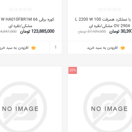
فر برقی با عملکرد همرفت 100 L 2200 W
کوره برقی 66 HA010FBR1M
OV 2904 مشکی/نقره ای
مشکی/نقره ای
30 تومان
123,885,000 تومان
37,939,000 تومان
154,847,000 تو
افزودن به سبد خرید
افزودن به سبد خری
20%