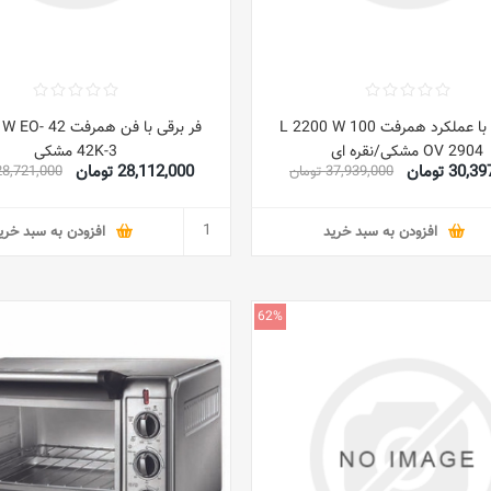
فر برقی با عملکرد همرفت 100 L 2200 W
فر برقی با فن همر
OV 2904 مشکی/نقره ای
42K-3 مشکی
30 تومان
28,112,000 تومان
37,939,000 تومان
28,721,000 توما
افزودن به سبد خرید
افزودن به سبد خری
62%