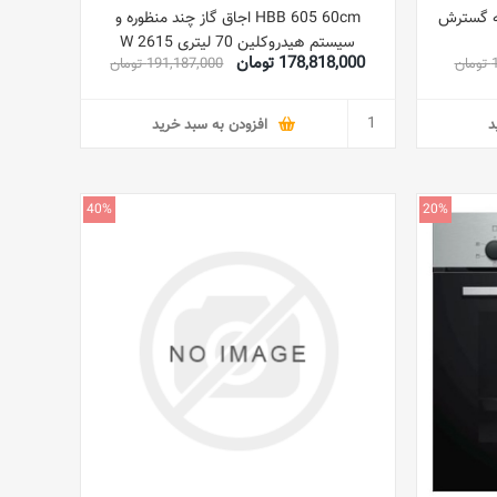
قه گسترش
HBB 605 60cm اجاق گاز چند منظوره و
سیستم هیدروکلین 70 لیتری 2615 W
178,818,000 تومان
ن
191,187,000 تومان
41560050 مشکی / استیل ضد زنگ
د
افزودن به سبد خرید
40%
20%