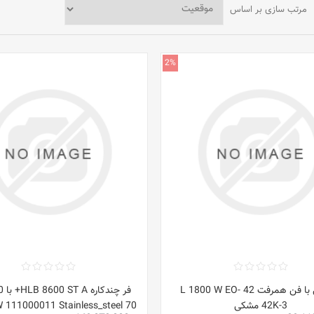
مرتب سازی بر اساس
2%
فر برقی با فن همرفت 42 L 1800 W EO-
42K-3 مشکی
70 L 3215 W 111000011 Stainless_steel