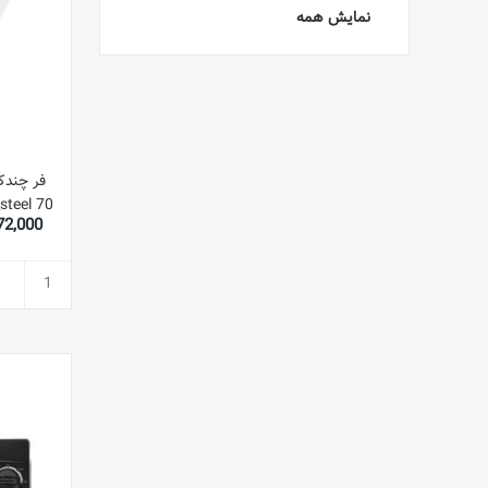
نمایش همه
70 L 3215 W 111000011 Stainless_steel
8,072,000