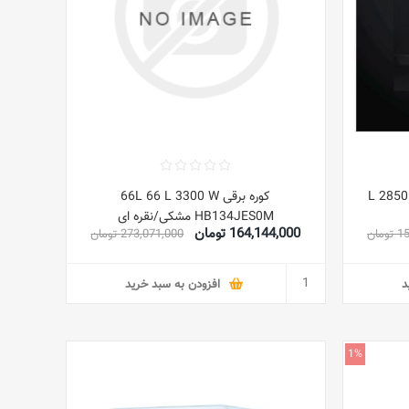
L 2850 W 
کوره برقی 66L 66 L 3300 W
HB134JES0M مشکی/نقره ای
164,144,000 تومان
مان
273,071,000 تومان
د
افزودن به سبد خرید
1%