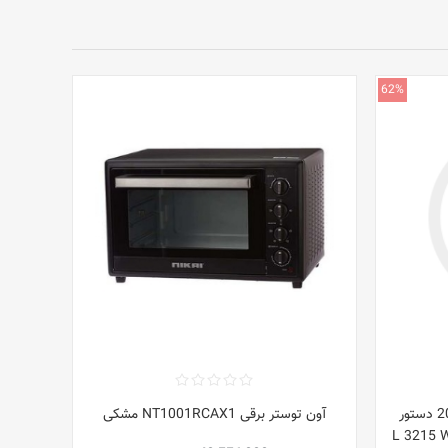
62%
فر چندکاره HLB 8600 ST A+ با 20 دستور
آون توستر برقی NT1001RCAX1 مشکی