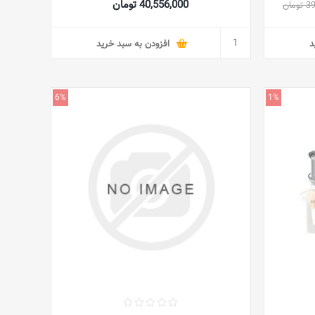
40,556,000 تومان
مان
د
افزودن به سبد خرید
6%
1%