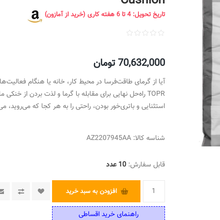
Cushion
تاریخ تحویل: 4 تا 6 هفته کاری (خرید از آمازون)
70,632,000 تومان
TOPR راه‌حل نهایی برای مقابله با گرما و لذت بردن از خنکی
استثنایی و باتری‌خور بودن، راحتی را به هر کجا که می‌روید، می‌
شناسه کالا:
AZ2207945AA
قابل سفارش:
10 عدد
افزودن به سبد خرید
راهنمای خرید اقساطی