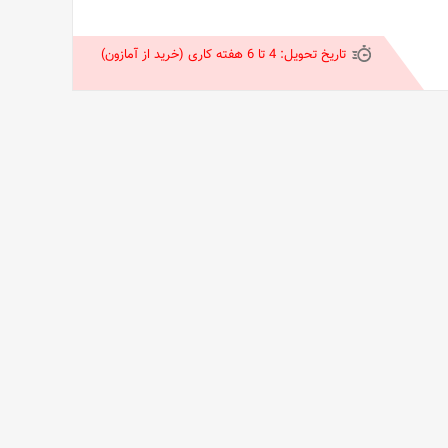
تاریخ تحویل:
4 تا 6 هفته کاری (خرید از آمازون)