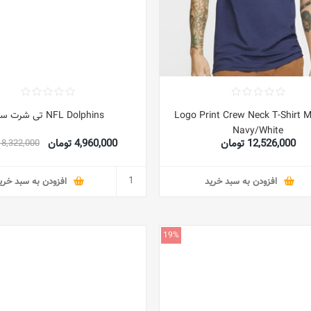
Logo Print Crew Neck T-Shirt M
NFL Dolphins تی شرت سبز
Navy/White
12,526,000 تومان
4,960,000 تومان
8,322,000 تومان
افزودن به سبد خرید
افزودن به سبد خری
19%