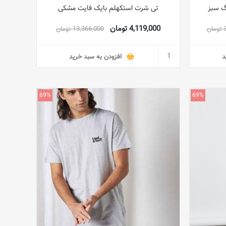
گ سبز
تی شرت استکهلم بایک فایت مشکی
4,119,000 تومان
ن
13,366,000 تومان
د
افزودن به سبد خرید
69%
69%