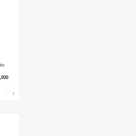
ite
743,000