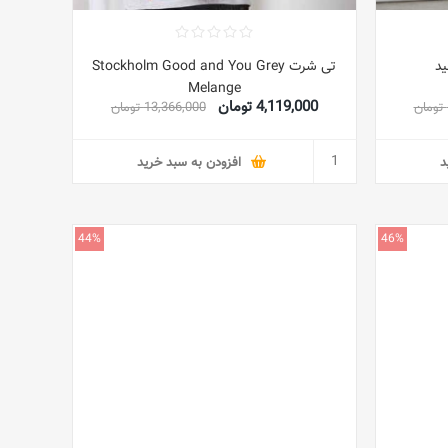
د
تی شرت Stockholm Good and You Grey
Melange
4,119,000 تومان
13,366,000 تومان
د
افزودن به سبد خرید
44%
46%