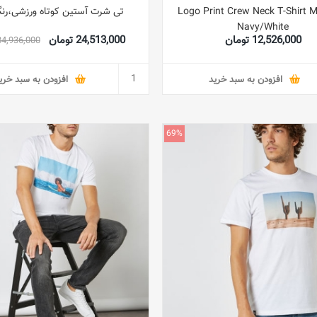
Logo Print Crew Neck T-Shirt M
تی شرت آستین کوتاه ورزشی،رن
Navy/White
12,526,000 تومان
24,513,000 تومان
34,936,000 توما
افزودن به سبد خرید
افزودن به سبد خری
69%