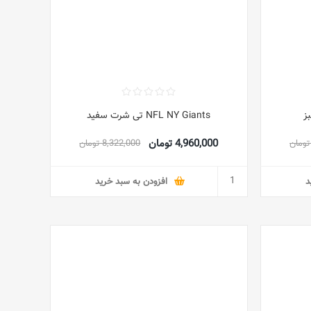
NFL NY Giants تی شرت سفید
4,960,000 تومان
8,322,000 تومان
د
افزودن به سبد خرید