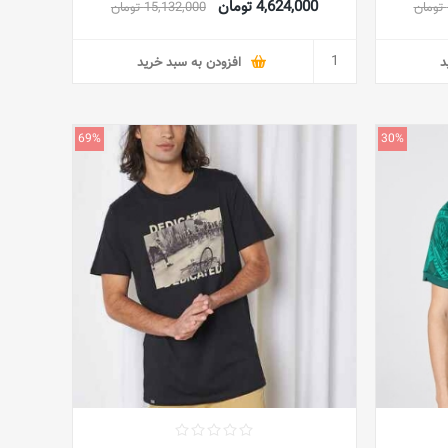
4,624,000 تومان
15,132,000 تومان
د
افزودن به سبد خرید
69%
30%