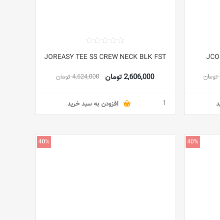
JOREASY TEE SS CREW NECK BLK FST
JCO
2,606,000 تومان
4,624,000 تومان
د
افزودن به سبد خرید
40%
40%