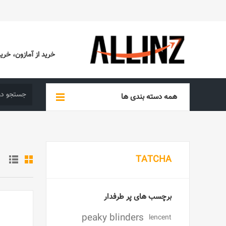
خرید از آمازون، خرید از EBAY، خرید از آدیداس (ADIDAS)، خرید از س
همه دسته بندی ها
TATCHA
برچسب های پر طرفدار
peaky blinders
lencent